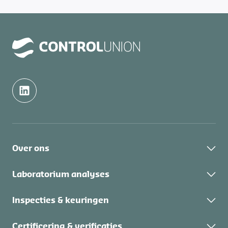
Over ons
Over Control Union
Laboratorium analyses
Duurzaamheid
Over laboratorium testen
Inspecties & keuringen
Academy
Werken bij
Over inspecties
Certificering & verificaties